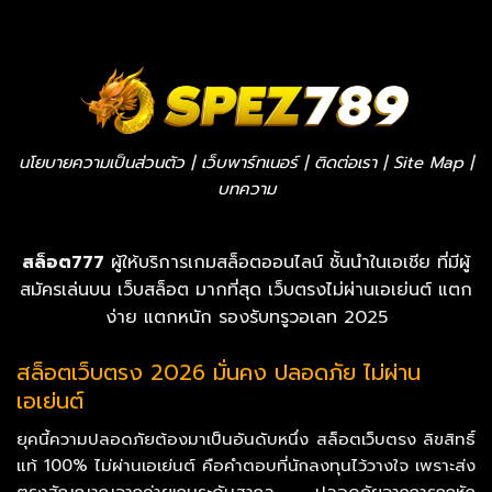
นโยบายความเป็นส่วนตัว
|
เว็บพาร์ทเนอร์
|
ติดต่อเรา
|
Site Map
|
บทความ
สล็อต777
ผู้ให้บริการเกมสล็อตออนไลน์ ชั้นนำในเอเชีย ที่มีผู้
สมัครเล่นบน เว็บสล็อต มากที่สุด เว็บตรงไม่ผ่านเอเย่นต์ แตก
ง่าย แตกหนัก รองรับทรูวอเลท 2025
สล็อตเว็บตรง 2026 มั่นคง ปลอดภัย ไม่ผ่าน
เอเย่นต์
ยุคนี้ความปลอดภัยต้องมาเป็นอันดับหนึ่ง สล็อตเว็บตรง ลิขสิทธิ์
แท้ 100% ไม่ผ่านเอเย่นต์ คือคำตอบที่นักลงทุนไว้วางใจ เพราะส่ง