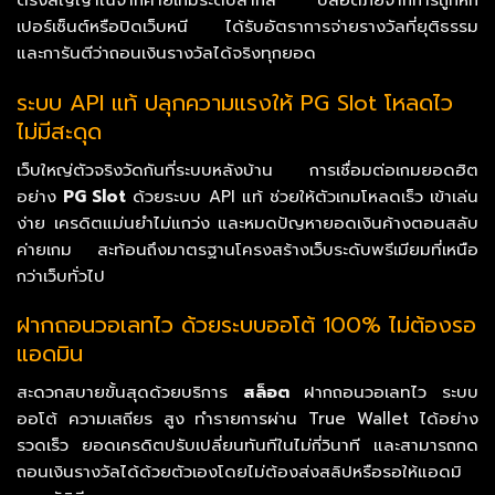
ตรงสัญญาณจากค่ายเกมระดับสากล ปลอดภัยจากการถูกหัก
เปอร์เซ็นต์หรือปิดเว็บหนี ได้รับอัตราการจ่ายรางวัลที่ยุติธรรม
และการันตีว่าถอนเงินรางวัลได้จริงทุกยอด
ระบบ API แท้ ปลุกความแรงให้ PG Slot โหลดไว
ไม่มีสะดุด
เว็บใหญ่ตัวจริงวัดกันที่ระบบหลังบ้าน การเชื่อมต่อเกมยอดฮิต
อย่าง
PG Slot
ด้วยระบบ API แท้ ช่วยให้ตัวเกมโหลดเร็ว เข้าเล่น
ง่าย เครดิตแม่นยำไม่แกว่ง และหมดปัญหายอดเงินค้างตอนสลับ
ค่ายเกม สะท้อนถึงมาตรฐานโครงสร้างเว็บระดับพรีเมียมที่เหนือ
กว่าเว็บทั่วไป
ฝากถอนวอเลทไว ด้วยระบบออโต้ 100% ไม่ต้องรอ
แอดมิน
สะดวกสบายขั้นสุดด้วยบริการ
สล็อต
ฝากถอนวอเลทไว ระบบ
ออโต้ ความเสถียร สูง ทำรายการผ่าน True Wallet ได้อย่าง
รวดเร็ว ยอดเครดิตปรับเปลี่ยนทันทีในไม่กี่วินาที และสามารถกด
ถอนเงินรางวัลได้ด้วยตัวเองโดยไม่ต้องส่งสลิปหรือรอให้แอดมิ