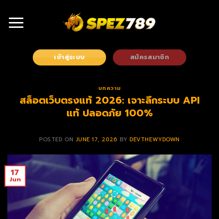
Skip
to
content
เข้าสู่ระบบ
สมัครสมาชิก
บทความ
สล็อตเว็บตรงแท้ 2026: เจาะลึกระบบ API
แท้ ปลอดภัย 100%
POSTED ON
JUNE 17, 2026
BY
DEVTHEWYDOWN
17
Jun