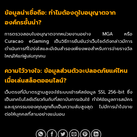
ข้อมูลน่าเชื่อถือ: ทำไมต้องดูใบอนุญาตจาก
องค์กรชั้นนำ?
การตรวจสอบใบอนุญาตจากหน่วยงานอย่าง MGA หรือ
Curacao eGaming เป็นวิธีการยืนยันว่าเว็บไซต์ดังกล่าวมีการ
ดำเนินการที่โปร่งใสและมีเงินสำรองเพียงพอสำหรับการจ่ายรางวัล
ใหญ่ให้แก่ผู้เล่นทุกคน
ความไว้วางใจ: ข้อมูลส่วนตัวจะปลอดภัยแค่ไหน
เมื่อเล่นสล็อตออนไลน์?
เว็บตรงที่มีมาตรฐานสูงจะใช้ระบบเข้ารหัสข้อมูล SSL 256-bit ซึ่ง
เป็นเทคโนโลยีเดียวกันกับที่สถาบันการเงินใช้ ทำให้ข้อมูลการสมัคร
และธุรกรรมของคุณถูกเก็บเป็นความลับสูงสุด ไม่มีการนำไปขาย
ต่อให้บุคคลที่สามอย่างแน่นอน