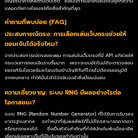
บัญชีธนาคารหลักกับเว็บไซต์ ซึ่งเป็นการป้องกันชั้นดีในยุคที่ความ
ปลอดภัยทางไซเบอร์คือสิ่งสำคัญที่สุด
คำถามที่พบบ่อย (FAQ)
ประสบการณ์ตรง: การเลือกเล่นเว็บตรงช่วยให้
ถอนเงินได้จริงไหม?
จากประสบการณ์ตรงของผม การเล่นในเว็บตรงที่มี API แท้ช่วยให้
กระบวนการถอนเงินราบรื่นมาก เพราะระบบอัตโนมัติจะตรวจสอบ
ยอดเทิร์นโอเวอร์และโอนเงินเข้าบัญชีทันทีโดยไม่ต้องรออนุมัติ
จากคนกลาง ทำให้มั่นใจได้ว่าเงินจะเข้าถึงมือแน่นอน
ความเชี่ยวชาญ: ระบบ RNG มีผลอย่างไรต่อ
โอกาสชนะ?
ระบบ RNG (Random Number Generator) ที่ได้รับการรับรอง
มาตรฐานสากล จะทำหน้าที่สุ่มผลลัพธ์ที่ไม่มีใครสามารถคาดเดา
หรือแทรกแซงได้ ซึ่งเป็นหัวใจสำคัญที่ทำให้นักเดิมพันมืออาชีพ
เลือกเล่นเฉพาะเว็บที่มีใบรับรองกำกับเท่านั้น