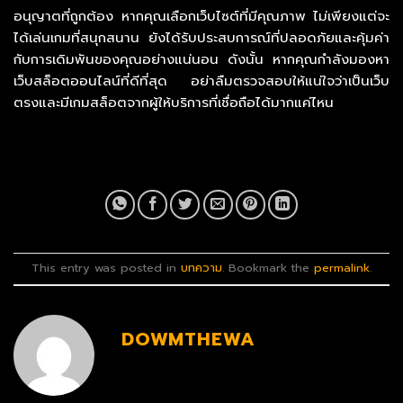
อนุญาตที่ถูกต้อง หากคุณเลือกเว็บไซต์ที่มีคุณภาพ ไม่เพียงแต่จะ
ได้เล่นเกมที่สนุกสนาน ยังได้รับประสบการณ์ที่ปลอดภัยและคุ้มค่า
กับการเดิมพันของคุณอย่างแน่นอน ดังนั้น หากคุณกำลังมองหา
เว็บสล็อตออนไลน์ที่ดีที่สุด อย่าลืมตรวจสอบให้แน่ใจว่าเป็นเว็บ
ตรงและมีเกมสล็อตจากผู้ให้บริการที่เชื่อถือได้มากแค่ไหน
This entry was posted in
บทความ
. Bookmark the
permalink
.
DOWMTHEWA