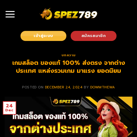
Skip
to
content
เข้าสู่ระบบ
สมัครสมาชิก
บทความ
เกมสล็อต ของแท้ 100% ส่งตรง จากต่าง
ประเทศ แหล่งรวมเกม มาแรง ยอดนิยม
POSTED ON
DECEMBER 24, 2024
BY
DOWMTHEWA
24
Dec