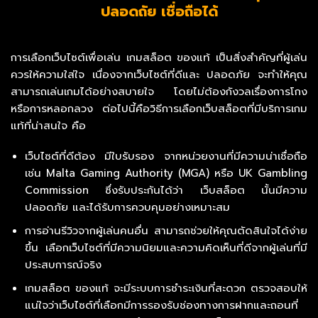
ปลอดถัย เชื่อถือได้
การเลือกเว็บไซต์เพื่อเล่น
เกมสล็อต ของแท้
เป็นสิ่งสำคัญที่ผู้เล่น
ควรให้ความใส่ใจ เนื่องจากเว็บไซต์ที่ดีและ ปลอดภัย จะทำให้คุณ
สามารถเล่นเกมได้อย่างสบายใจ โดยไม่ต้องกังวลเรื่องการโกง
หรือการหลอกลวง ต่อไปนี้คือวิธีการเลือกเว็บสล็อตที่มีบริการเกม
แท้ที่น่าสนใจ คือ
เว็บไซต์ที่ดีต้อง มีใบรับรอง จากหน่วยงานที่มีความน่าเชื่อถือ
เช่น Malta Gaming Authority (MGA) หรือ UK Gambling
Commission ซึ่งรับประกันได้ว่า เว็บสล็อต นั้นมีความ
ปลอดภัย และได้รับการควบคุมอย่างเหมาะสม
การอ่านรีวิวจากผู้เล่นคนอื่น สามารถช่วยให้คุณตัดสินใจได้ง่าย
ขึ้น เลือกเว็บไซต์ที่มีความนิยมและความคิดเห็นที่ดีจากผู้เล่นที่มี
ประสบการณ์จริง
เกมสล็อต ของแท้
จะมีระบบการชำระเงินที่สะดวก ตรวจสอบให้
แน่ใจว่าเว็บไซต์ที่เลือกมีการรองรับช่องทางการฝากและถอนที่